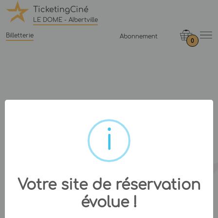
TicketingCiné
LE DOME - Albertville
Billetterie
Abonnement
0
Votre site de réservation
évolue !