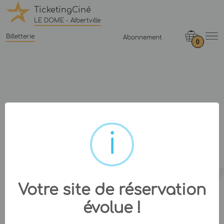
TicketingCiné
LE DOME - Albertville
Billetterie
Abonnement
0
Votre site de réservation
évolue !