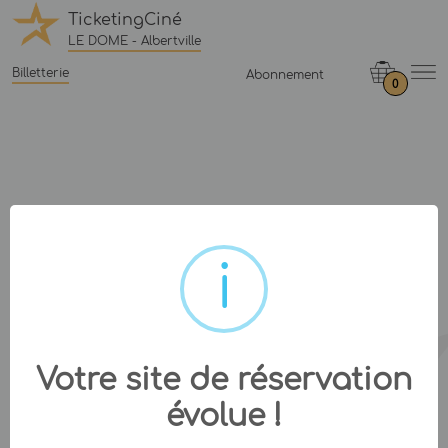
TicketingCiné
LE DOME - Albertville
Billetterie
Abonnement
0
Votre site de réservation
évolue !