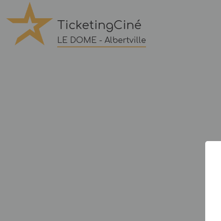
TicketingCiné
LE DOME - Albertville