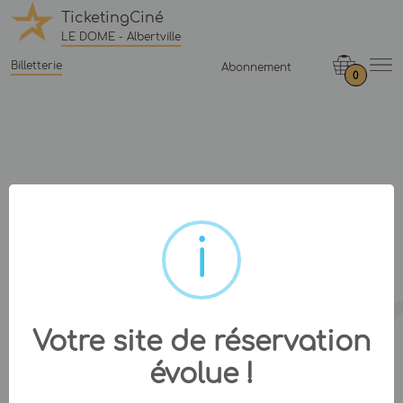
TicketingCiné
LE DOME - Albertville
Billetterie
Abonnement
0
Votre site de réservation
évolue !