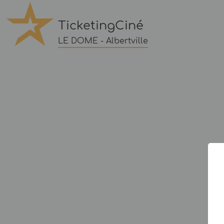
TicketingCiné
LE DOME - Albertville