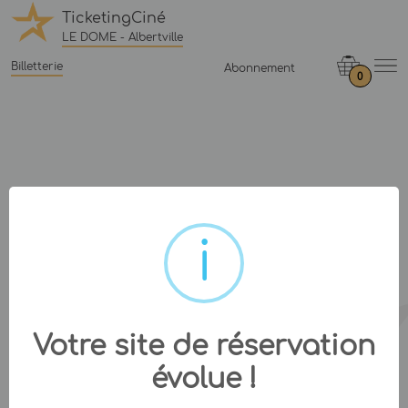
TicketingCiné
LE DOME - Albertville
Billetterie
Abonnement
0
Votre site de réservation
évolue !