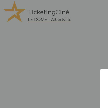
TicketingCiné
LE DOME - Albertville