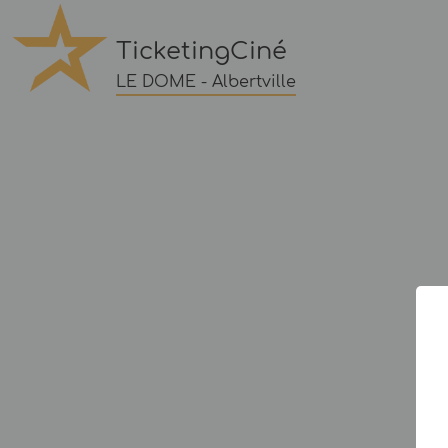
TicketingCiné
LE DOME - Albertville