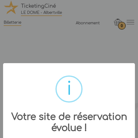
TicketingCiné
LE DOME - Albertville
Billetterie
Abonnement
0
Votre site de réservation
évolue !