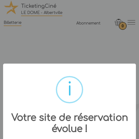
TicketingCiné
LE DOME - Albertville
Billetterie
Abonnement
0
Votre site de réservation
évolue !