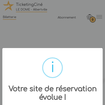
TicketingCiné
LE DOME - Albertville
Billetterie
Abonnement
0
Votre site de réservation
évolue !