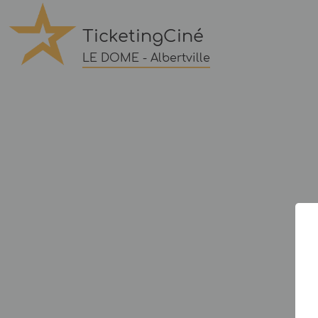
TicketingCiné
LE DOME - Albertville