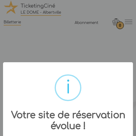
TicketingCiné
LE DOME - Albertville
Billetterie
Abonnement
0
Votre site de réservation
évolue !