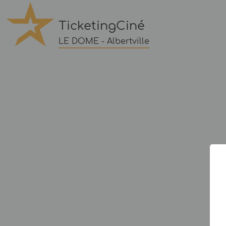
TicketingCiné
LE DOME - Albertville