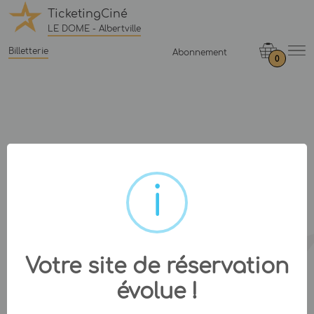
TicketingCiné
LE DOME - Albertville
Billetterie
Abonnement
0
Votre site de réservation
évolue !