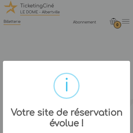
TicketingCiné
LE DOME - Albertville
Billetterie
Abonnement
0
Votre site de réservation
évolue !