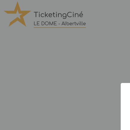
TicketingCiné
LE DOME - Albertville