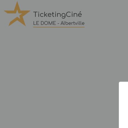
TicketingCiné
LE DOME - Albertville