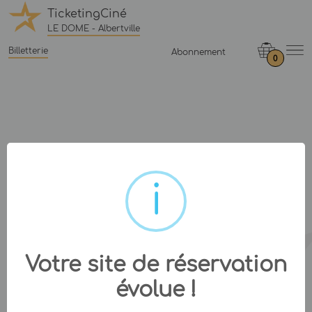
TicketingCiné
LE DOME - Albertville
Billetterie
Abonnement
0
Votre site de réservation
évolue !