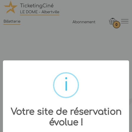
TicketingCiné
LE DOME - Albertville
Billetterie
Abonnement
0
Votre site de réservation
évolue !