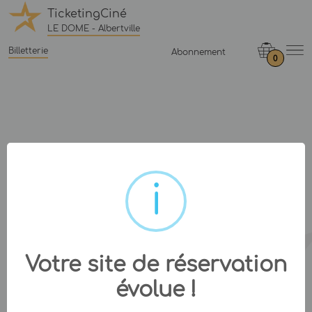
TicketingCiné
LE DOME - Albertville
Billetterie
Abonnement
0
Votre site de réservation
évolue !