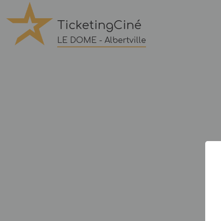
TicketingCiné
LE DOME - Albertville