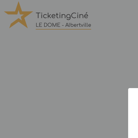
TicketingCiné
LE DOME - Albertville