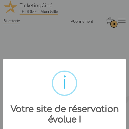
TicketingCiné
LE DOME - Albertville
Billetterie
Abonnement
0
Votre site de réservation
évolue !