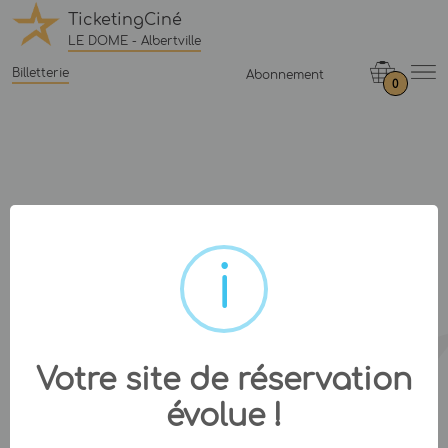
TicketingCiné
LE DOME - Albertville
Billetterie
Abonnement
0
Votre site de réservation
évolue !