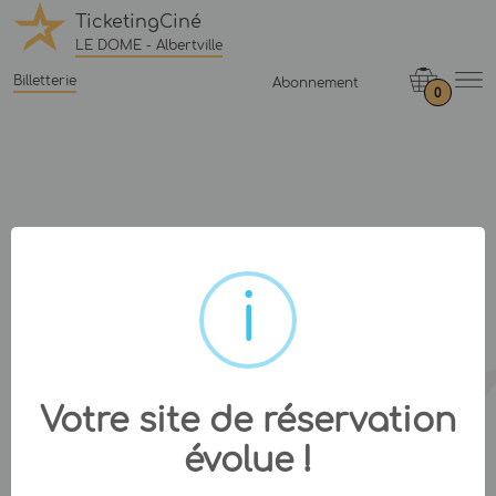
TicketingCiné
LE DOME - Albertville
Billetterie
Abonnement
0
Votre site de réservation
évolue !