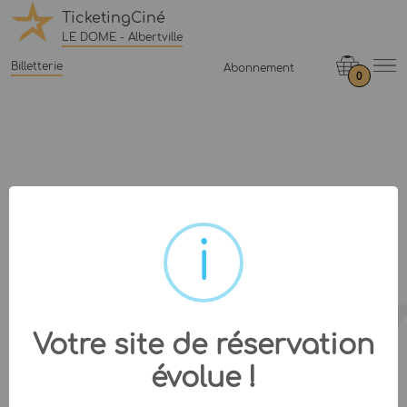
TicketingCiné
LE DOME - Albertville
Billetterie
Abonnement
0
Votre site de réservation
évolue !