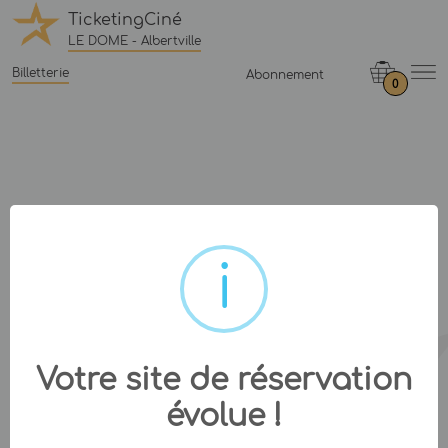
TicketingCiné
LE DOME - Albertville
Billetterie
Abonnement
0
Votre site de réservation
évolue !