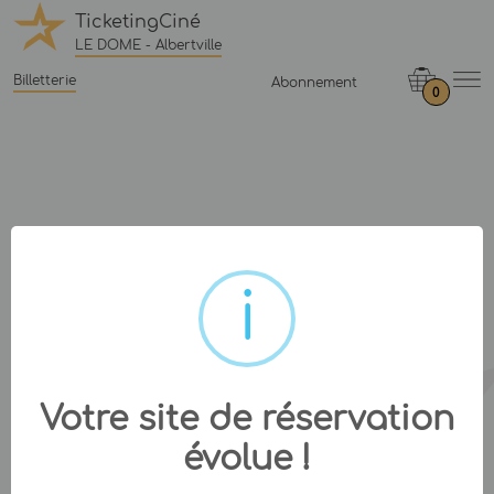
TicketingCiné
LE DOME - Albertville
Billetterie
Abonnement
0
Votre site de réservation
évolue !