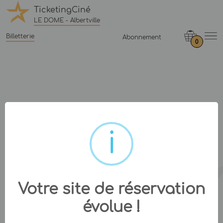
TicketingCiné
LE DOME - Albertville
Billetterie
Abonnement
0
Votre site de réservation
évolue !