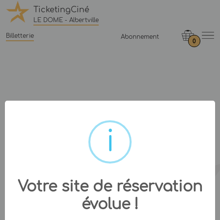
TicketingCiné
LE DOME - Albertville
Billetterie
Abonnement
0
Votre site de réservation
évolue !