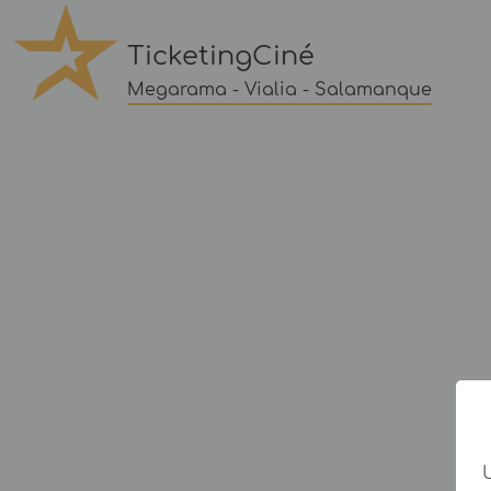
TicketingCiné
Megarama - Vialia - Salamanque