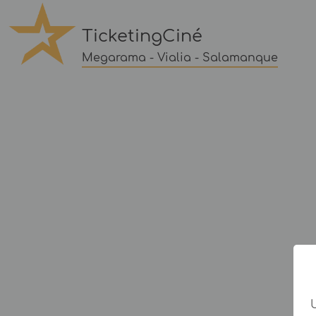
TicketingCiné
Megarama - Vialia - Salamanque