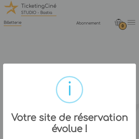
TicketingCiné
STUDIO - Bastia
Billetterie
Abonnement
0
Votre site de réservation
évolue !