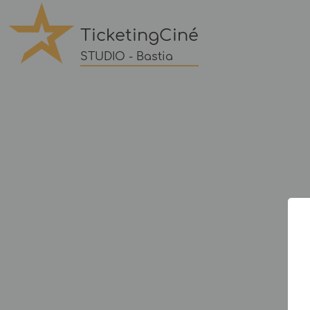
TicketingCiné
STUDIO - Bastia