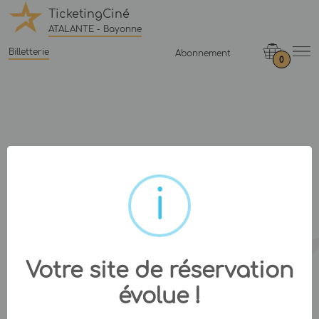
TicketingCiné
ATALANTE - Bayonne
Billetterie
Abonnement
0
Votre site de réservation
évolue !