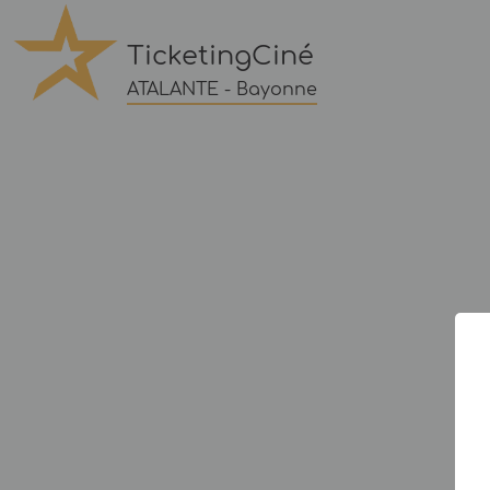
TicketingCiné
ATALANTE - Bayonne