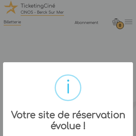
TicketingCiné
CINOS - Berck Sur Mer
Billetterie
Abonnement
0
Votre site de réservation
évolue !