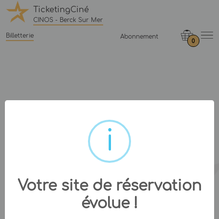
TicketingCiné
CINOS - Berck Sur Mer
Billetterie
Abonnement
0
Votre site de réservation
évolue !