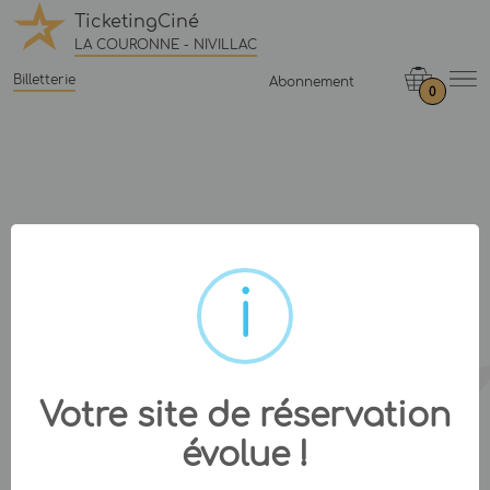
TicketingCiné
LA COURONNE - NIVILLAC
Billetterie
Abonnement
0
Votre site de réservation
évolue !