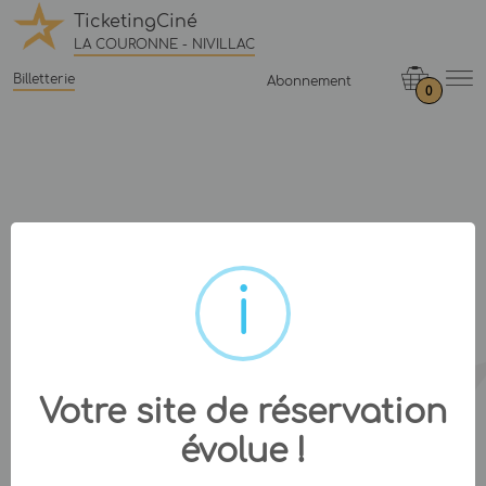
TicketingCiné
LA COURONNE - NIVILLAC
Billetterie
Abonnement
0
Votre site de réservation
évolue !