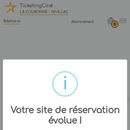
TicketingCiné
LA COURONNE - NIVILLAC
Billetterie
Abonnement
0
Votre site de réservation
évolue !