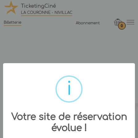
TicketingCiné
LA COURONNE - NIVILLAC
Billetterie
Abonnement
0
Votre site de réservation
évolue !