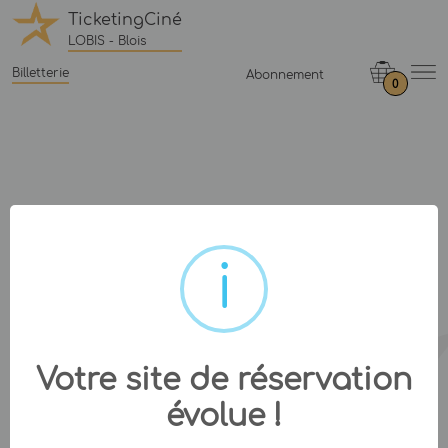
TicketingCiné
LOBIS - Blois
Billetterie
Abonnement
0
Votre site de réservation
évolue !