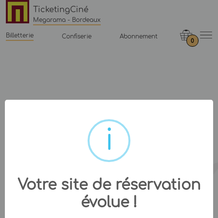
TicketingCiné
Megarama - Bordeaux
Billetterie
Confiserie
Abonnement
0
Votre site de réservation
évolue !