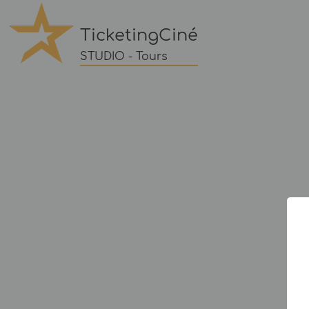
TicketingCiné
STUDIO - Tours