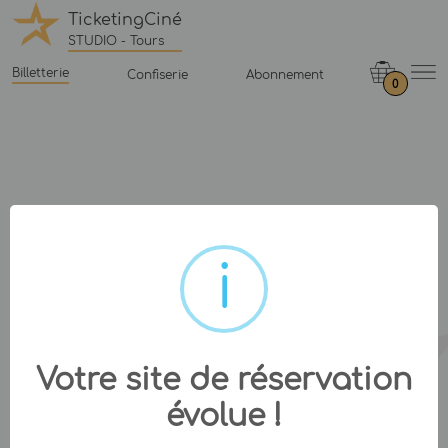
TicketingCiné
STUDIO - Tours
Billetterie
Confiserie
Abonnement
0
Votre site de réservation
évolue !