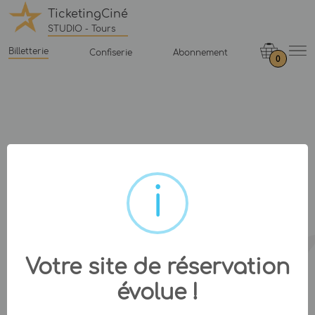
TicketingCiné
STUDIO - Tours
Billetterie
Confiserie
Abonnement
0
Votre site de réservation
évolue !