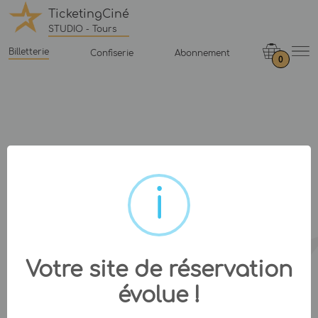
TicketingCiné
STUDIO - Tours
Billetterie
Confiserie
Abonnement
0
Votre site de réservation
évolue !